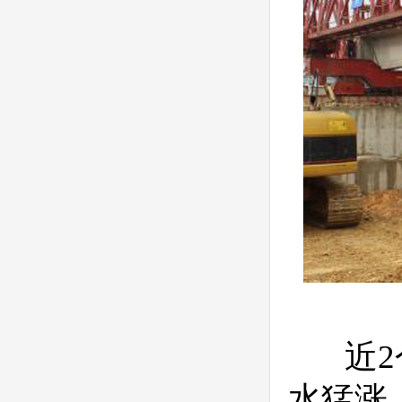
近2个
水猛涨