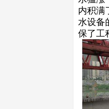
内积满
水设备
保了工