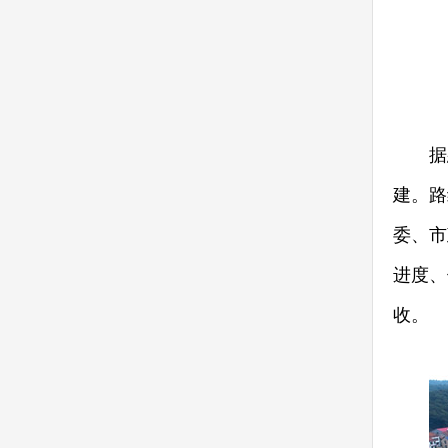
据悉，
建。路
委、市
进度、
收。