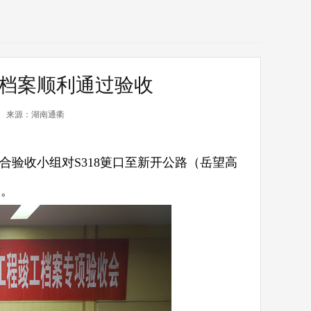
工档案顺利通过验收
来源：湖南通衢
验收小组对S318筻口至新开公路（岳望高
收。